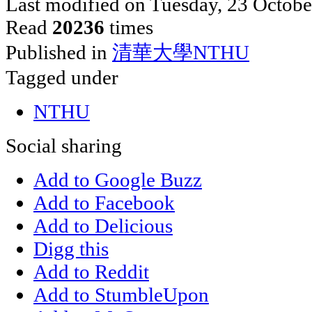
Last modified on Tuesday, 23 Octob
Read
20236
times
Published in
清華大學NTHU
Tagged under
NTHU
Social sharing
Add to Google Buzz
Add to Facebook
Add to Delicious
Digg this
Add to Reddit
Add to StumbleUpon