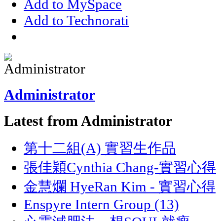
Add to MySpace
Add to Technorati
Administrator
Latest from Administrator
第十二組(A) 實習生作品
張佳穎Cynthia Chang-實習心得
金慧爛 HyeRan Kim - 實習心得
Enspyre Intern Group (13)