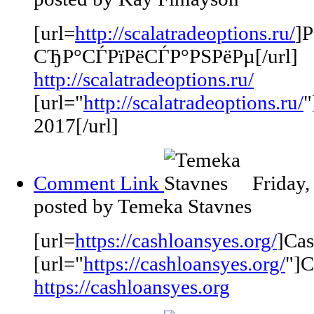
[url=
http://scalatradeoptions.ru/
]Р
СЂР°СЃРїРёСЃР°РЅРёРµ[/url]
http://scalatradeoptions.ru/
[url="
http://scalatradeoptions.ru/
"
2017[/url]
Comment Link
Friday
posted by Temeka Stavnes
[url=
https://cashloansyes.org/
]Cas
[url="
https://cashloansyes.org/
"]C
https://cashloansyes.org