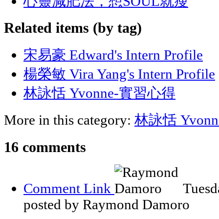
心靈減肥法，想SOUL就瘦
Related items (by tag)
宋易豪 Edward's Intern Profile
楊榮敏 Vira Yang's Intern Profile
林詠恬 Yvonne-實習心得
More in this category:
林詠恬 Yvon
16
comments
Comment Link
Tuesd
posted by Raymond Damoro