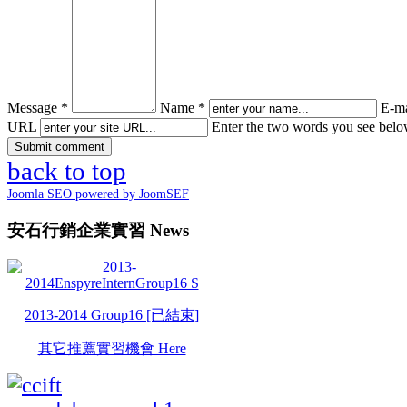
Message *
Name *
E-ma
URL
Enter the two words you see bel
back to top
Joomla SEO powered by JoomSEF
安石行銷企業實習 News
2013-2014 Group16 [已結束]
其它推薦實習機會 Here