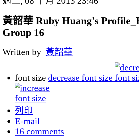
週二, 08 十月 2013 23:46
黃韶華 Ruby Huang's Profile_E
Group 16
Written by
黃韶華
font size
decrease font size
列印
E-mail
16
comments