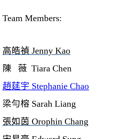
Team Members:
高皓禎 Jenny Kao
陳 薇 Tiara Chen
趙莛宇 Stephanie Chao
梁勻榕 Sarah Liang
張如茵 Orophin Chang
宋易豪 Edward Sung