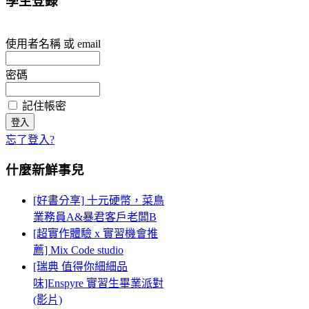
學生登錄
使用者名稱 或 email
密碼
記住帳密
忘了登入?
什麼新鮮事兒
[好書分享] 十元硬幣，菜鳥
業務員A&暴君客戶老闆B
[超實作體驗 x 實習機會推
薦] Mix Code studio
[瑞典 值得你細細品
味]Enspyre 實習生畢業派對
(影片)