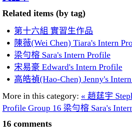
Related items (by tag)
第十六組 實習生作品
陳薇(Wei Chen) Tiara's Intern Pro
梁勻榕 Sara's Intern Profile
宋易豪 Edward's Intern Profile
高皓禎(Hao-Chen) Jenny's Intern 
More in this category:
« 趙莛宇 Stepha
Profile Group 16
梁勻榕 Sara's Intern 
16
comments