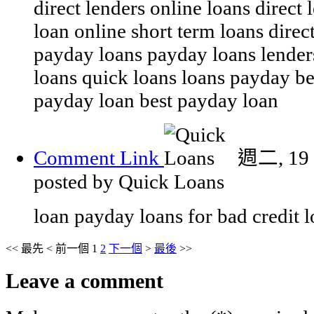
direct lenders online loans direct
loan online short term loans direct
payday loans payday loans lender
loans quick loans loans payday be
payday loan best payday loan
Comment Link
週二, 19
posted by Quick Loans
loan payday loans for bad credit 
<<
最先
<
前一個
1
2
下一個
>
最後
>>
Leave a comment